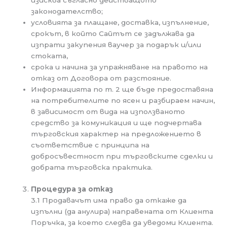
изисква съгласно действащото
законодателство;
условията за плащане, доставка, изпълнение,
срокът, в който Сайтът се задължава да
изпрати закупения ваучер за подарък и/или
стоката,
срока и начина за упражняване на правото на
отказ от Договора от разстояние.
Информацията по т. 2 ще бъде предоставяна
на потребителите по ясен и разбираем начин,
в зависимост от вида на използваното
средство за комуникация и ще подчертава
търговския характер на предложението в
съответствие с принципа на
добросъвестност при търговските сделки и
добрата търговска практика.
Процедура за отказ
3.1 Продавачът има право да откаже да
изпълни (да анулира) направената от Клиента
Поръчка, за което следва да уведоми Клиента.