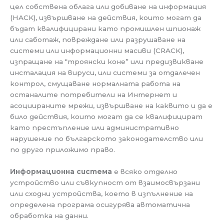
цел собствена облага или добиване на информация
(HACK), извършване на действия, които могат да
бъдат квалифицирани като промишлен шпионаж
или саботаж, повреждане или разрушаване на
системи или информационни масиви (CRACK),
изпращане на “троянски коне” или предизвикване
инсталация на вируси, или системи за отдалечен
контрол, смущаване нормалната работа на
останалите потребители на Интернет и
асоциираните мрежи, извършване на каквито и да е
било действия, които могат да се квалифицират
като престъпление или административно
нарушение по българското законодателство или
по друго приложимо право.
Информационна система
е всяко отделно
устройство или съвкупност от взаимосвързани
или сходни устройства, което в изпълнение на
определена програма осигурява автоматична
обработка на данни.