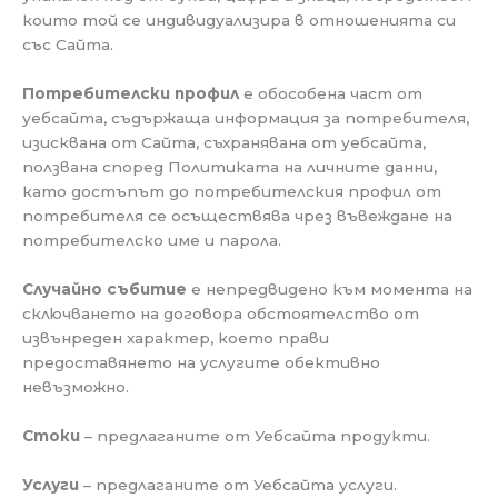
които той се индивидуализира в отношенията си
със Сайта.
Потребителски профил
е обособена част от
уебсайта, съдържаща информация за потребителя,
изисквана от Сайта, съхранявана от уебсайта,
ползвана според Политиката на личните данни,
като достъпът до потребителския профил от
потребителя се осъществява чрез въвеждане на
потребителско име и парола.
Случайно събитие
е непредвидено към момента на
сключването на договора обстоятелство от
извънреден характер, което прави
предоставянето на услугите обективно
невъзможно.
Стоки
– предлаганите от Уебсайта продукти.
Услуги
– предлаганите от Уебсайта услуги.