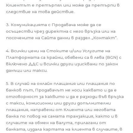
Клиентът е претърпял или може да претърпи в
следствие на това действие.
3. Комуникацията с Продавача може да се
осъществи чрез директна с него връзка или на
посочените на Сайта данни в раздел „Контакт”.
4. Всички цени на Стоките и/или Услугите на
Платформата са крайни, обявени са в лева (BGN) с
включено ДДС и всички други изисквани по закон
данъци или такси.
5. В случай на онлайн плащания или плащания по
банков път, Продавачът не носи каквато и да е
отговорност за каквито и да е разходи във връзка
с такси, комисионни или други допълнителни
плащания, направени от Клиента или неговата
банка по повод на самата транзакция, както и в
случаите на обмен на валута, прилагани от
банката, издала картата на клиента в случаите, в