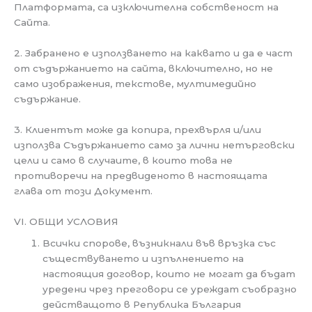
Платформата, са изключителна собственост на
Сайта.
2. Забранено е използването на каквато и да е част
от съдържанието на сайта, включително, но не
само изображения, текстове, мултимедийно
съдържание.
3. Клиентът може да копира, прехвърля и/или
използва Съдържанието само за лични нетърговски
цели и само в случаите, в които това не
противоречи на предвиденото в настоящата
глава от този Документ.
VI. ОБЩИ УСЛОВИЯ
Всички спорове, възникнали във връзка със
съществуването и изпълнението на
настоящия договор, които не могат да бъдат
уредени чрез преговори се уреждат съобразно
действащото в Република България