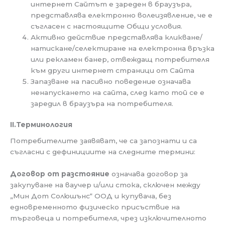
интернет Сайтът е зареден в браузъра,
представлява електронно волеизявление, че е
съгласен с настоящите Общи условия.
Активно действие представлява кликване/
натискане/селектиране на електронна връзка
или рекламен банер, отвеждащ потребителя
към други интернет страници от Сайта
Запазване на пасивно поведение означава
ненапускането на сайта, след като той се е
заредил в браузъра на потребителя.
ІІ.Терминология
Потребителите заявяват, че са запознати и са
съгласни с дефинициите на следните термини:
Договор от разстояние
означава договор за
закупуване на ваучер и/или стока, сключен между
„Мин Дот Солюшънс“ ООД и купувача, без
едновременното физическо присъствие на
търговеца и потребителя, чрез изключителното