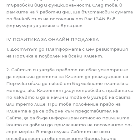
търговски вид и фунцкионалност). След това, в
рамките на 7 работни дни, ще възстановим сумата
по банков път на посочения от Вас IBAN във
формуляра за замяна и връщане.
IV. ПОЛИТИКА ЗА ОНЛАЙН ПРОДАЖБА
1. Достъпът до Платформата с цел регистрация
на Поръчка е позволен на всеки Клиент.
2. Сайтът си запзва правото по свое усмотрение
да ограничи достъпа на Клиент до реализиране на
Поръчка и/или до някой от възможните платежни
методи, ако Клиентът злоупотребява с правата си
по какъвто и да е начин и това е в ущърб на Сайта
или трето лице. При това положение право на
Клиента е да се обърне към представител на
Сайта, за да бъде информиран относно причините,
които са довели до прилагането на посочените по-
горе мерки. В тези случаи Сайтът не носи
отговорност за евентуалните вреди, които