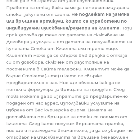
може да е по-кратък от законоустановения.
Правото на отказ важи само за неперсонализирани
стоки, закупени от сайта.
Не подлежат на замяна
или връщане артикули, които са изработени по
индивидуални изисквания/размери на клиента.
Този
срок започва да тече от датата на сключване на
Договора за услуги и от датата на получаването на
купената Стока от Клиента или трето лице.
Клиентът може да се свърже във връзка с отказа
си от договора, сключен от разстояние на
посочените в Сайта телефони. Клиентът може да
върне Стоката(-ите) и като се свърже
предварително с нас. Ние ще обясним как да се
попълни формуляра за връщане на продукт. След
това можете да го изпратите до предварително
подаден от нас адрес, използвайки услугите на
избрана от Вас куриерска фирма. Цената на
доставката при връщане на стоки се поемат от
клиента. След като получим върнатата пратка,
ние ще я прегледаме внимателно, за да се убедим, че
отговаря на изискванията за връщане (ненарушен