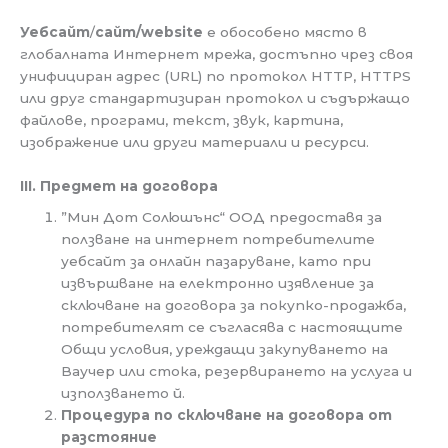
Уебсайт
/
сайт/website
е обособено място в
глобалната Интернет мрежа, достъпно чрез своя
унифициран адрес (URL) по протокол HTTP, HTTPS
или друг стандартизиран протокол и съдържащо
файлове, програми, текст, звук, картина,
изображение или други материали и ресурси.
ІІІ. Предмет на договора
”Мин Дот Солюшънс“ ООД предоставя за
ползване на интернет потребителите
уебсайт за онлайн пазаруване, като при
извършване на електронно изявление за
сключване на договора за покупко-продажба,
потребителят се съгласява с настоящите
Общи условия, уреждащи закупуването на
Ваучер или стока, резервирането на услуга и
използването й.
Процедура по сключване на договора от
разстояние