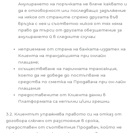
Анулирането на поръчката не влече каквато и
да е отговорност или последващо задължение
на някоя от страните спрямо другата във
връзка с нея и съответно никоя от тях няма
право да търси от другата обезщетение за
анулирането й в следните случаи:
неприемане от страна на банката-издател на
Клиента на транзакцията при онлайн
плащане;
осъществяване на паричната трансакция,
което да не доведе до постъпване на
средства по сметка на Продавача при он-лайн
плащания
предоставените от Клиента данни в
Платформата са непълни и/или грешни.
3.2. Клиентът упражнява правото си на отказ от
договора слючен от разстояние в срока,
предоставен от съответния Продавач, който не