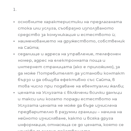
основните характеристики на предлаганата
стока или услуга, съобразно използваното
средство за комуникация и естеството ѝ;
наименованието на дружеството, собственик
на Сайта;
седалище и адреса на управление, телефонен
номер, адрес на електронната поща и
интернет страницата (ако е приложимо), за
да може Потребителят да установи контакт
бързо и да общува ефективно със Сайта, в
това число при подаване на евентуални жалби;
цената на Услугата с включени всички данъци
и такси или когато поради естеството на
Услугата цената не може да бъде изчислена
предварително в разумни граници – начина на
нейното изчисляване, както и всяка друга
информация, отнасяща се до цената, която се