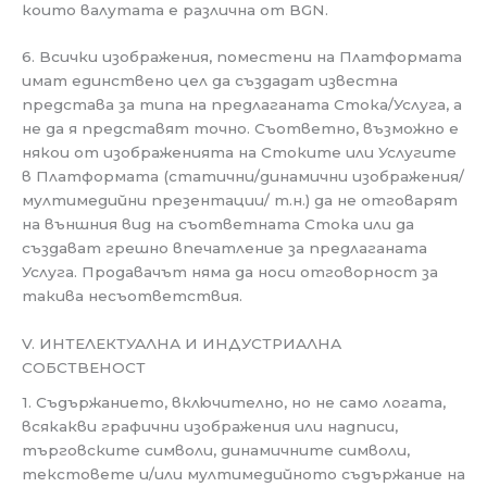
които валутата е различна от BGN.
6. Всички изображения, поместени на Платформата
имат единствено цел да създадат известна
представа за типа на предлаганата Стока/Услуга, а
не да я представят точно. Съответно, възможно е
някои от изображенията на Стоките или Услугите
в Платформата (статични/динамични изображения/
мултимедийни презентации/ т.н.) да не отговарят
на външния вид на съответната Стока или да
създават грешно впечатление за предлаганата
Услуга. Продавачът няма да носи отговорност за
такива несъответствия.
V. ИНТЕЛЕКТУАЛНА И ИНДУСТРИАЛНА
СОБСТВЕНОСТ
1. Съдържанието, включително, но не само логата,
всякакви графични изображения или надписи,
търговските символи, динамичните символи,
текстовете и/или мултимедийното съдържание на