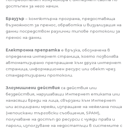
достъпен за него начин.
Браузър
– компютърна програма, предоставяща
възможност за пренос, обработка и визуализация на
данни посредством различни типове протоколи за
пренос на данни.
Електронна препратка
е връзка, обозначена в
определена интернет страница, която позволява
автоматизирано препращане към друга интернет
страница, информационен ресурс или обект чрез
стандартизирани протоколи.
Злоумишлени действия
са действия или
бездействия, нарушаващи Интернет етиката или
нанасящи вреди на лица, свързани към Интернет
или асоциирани мрежи, изпращане на нежелана поща
(непоискани търговски съобщения, SPAM),
получаване на достъп до ресурси с чужди права и
пароли, използуване на недостатъци в системите с