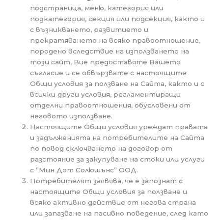
подстраница, меню, категория или
подкатегория, секция или подсекция, както и
с възникването, развитието и
прекратяването на всяко правоотношение,
породено вследствие на използването на
този сайт, Вие предоставяте Вашето
съгласие и се обвързвате с настоящите
Общи условия за ползване на Сайта, както и с
всички други условия, регламентиращи
отделни правоотношения, обусловени от
неговото използване.
Настоящите Общи условия уреждат правата
и задълженията на потребителите на Сайта
по повод сключването на договор от
разстояние за закупуване на стоки или услуги
с ”Мин Дот Солюшънс” ООД.
Потребителят заявява, че е запознат с
настоящите Общи условия за ползване и
всяко активно действие от негова страна
или запазване на пасивно поведение, след като