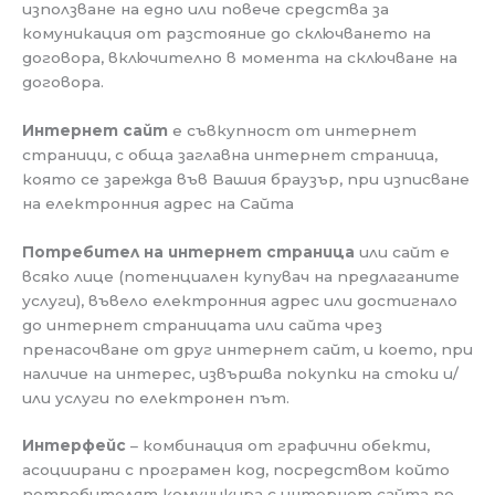
използване на едно или повече средства за
комуникация от разстояние до сключването на
договора, включително в момента на сключване на
договора.
Интернет сайт
е съвкупност от интернет
страници, с обща заглавна интернет страница,
която се зарежда във Вашия браузър, при изписване
на електронния адрес на Сайта
Потребител
на интернет страница
или сайт е
всяко лице (потенциален купувач на предлаганите
услуги), въвело електронния адрес или достигнало
до интернет страницата или сайта чрез
пренасочване от друг интернет сайт, и което, при
наличие на интерес, извършва покупки на стоки и/
или услуги по електронен път.
Интерфейс
– комбинация от графични обекти,
асоциирани с програмен код, посредством който
потребителят комуникира с интернет сайта по