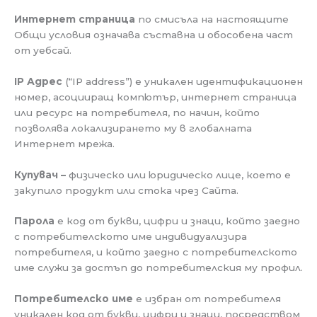
Интернет страница
по смисъла на настоящите
Общи условия означава съставна и обособена част
от уебсай.
IP Адрес
(“IP address”) е уникален идентификационен
номер, асоцииращ компютър, интернет страница
или ресурс на потребителя, по начин, който
позволява локализирането му в глобалната
Интернет мрежа.
Купувач –
физическо или юридическо лице, което е
закупило продукт или стока чрез Сайта.
Парола
е код от букви, цифри и знаци, който заедно
с потребителското име индивидуализира
потребителя, и който заедно с потребителското
име служи за достъп до потребителския му профил.
Потребителско име
е избран от потребителя
уникален код от букви, цифри и знаци, посредством