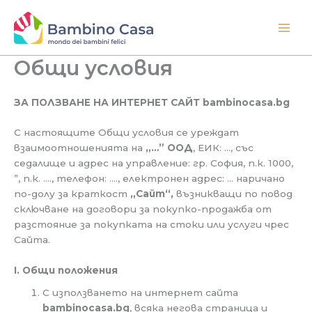
Skip
to
content
Общи условия
ЗА ПОЛЗВАНЕ НА ИНТЕРНЕТ САЙТ bambinocasa.bg
С настоящите Общи условия се уреждат
взаимоотношенията на
„…” ООД
, ЕИК: …, със
седалище и адрес на управление: гр. София, п.к. 1000,
”, п.к. …., телефон: …., електронен адрес: … наричано
по-долу за краткост
„Сайт“,
възникващи по повод
сключване на договори за покупко-продажба от
разстояние за покупката на стоки или услуги чрес
Сайта.
І. Общи положения
С използването на интернет сайта
bambinocasa.bg
, всяка негова страница и