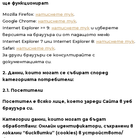
ще функционират
Mozilla Firefox:
натиснете тук
.
Google Chrome:
натиснете тук
.
Internet Explorer >= 9:
натиснете тук
и изберете
версията на браузъра си от падащото меню
Internet Explorer 7 или Internet Explorer 8:
натиснете тук
.
Safari:
натиснете тук
.
За други браузъри се консултирайте с
документацията си.
2. Данни, които могат се събират според
категорията потребители:
2.1. Посетители
Посетител е всяко лице, което зареди Сайта в уеб
браузъра си.
Категории данни, които могат да бъдат
обработвани:
Онлайн идентификатори, съхранени в
локални “бисквитки” (cookies) в устройството/