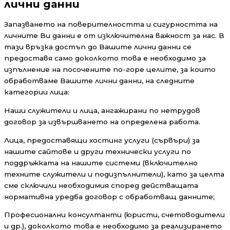
лични данни
Запазването на поверителността и сигурността на
личните Ви данни е от изключителна важност за нас. В
тази връзка достъп до Вашите лични данни се
предоставя само доколкото това е необходимо за
изпълнение на посочените по-горе целите, за които
обработваме Вашите лични данни, на следните
категории лица:
Наши служители и лица, ангажирани по нетрудов
договор за извършването на определена работа.
Лица, предоставящи хостинг услуги (сървъри) за
нашите сайтове и други технически услуги по
поддръжката на нашите системи (включително
техните служители и подизпълнители), като за целта
сме сключили необходимия според действащата
нормативна уредба договор с обработващ данните;
Професионални консултанти (юристи, счетоводители
и др.), доколкото това е необходимо за реализирането