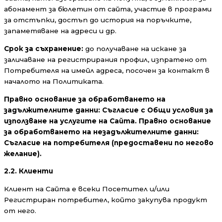
абонамент за бюлетин от сайта, участие в програми
за отстъпки, достъп до история на поръчките,
запаметяване на адреси и др.
Срок за съхранение:
до получаване на искане за
заличаване на регистрирания профил, изпратено от
Потребителя на имейл адреса, посочен за контакт в
началото на Политиката.
Правно основание за обработването на
задължителните данни:
Съгласие с Общи условия за
използване на услугите на
Сайта
.
Правно основание
за обработването на незадължителните данни:
Съгласие на потребителя (предоставени по негово
желание).
2.2.
Клиенти
Клиент на Сайта е всеки Посетител и/или
Регистриран потребител, който закупува продукт
от него.