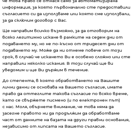
че това право се отнася само за автоматизирана
информация, за която първоначално сте предоставили
съгласието си да използваме или която сме използвали,
за да сключим договор с Вас.
Ще направим всичко възможно, за да отговорим на
всяко легитимнo исканe в рамките на седем дни от
подаването му, но не по-късно от тридесет дни от
подаването му. Може да ни отнеме повече от този
срок, в случай че искането Ви е особено сложно или сте
направили няколко искания. В този случай ще ви
уведомим и ще Ви държим в течение.
До степента, в която обработването на Вашите
лични данни се основава на Вашето съгласие, имате
право да оттеглите такова съгласие по всяко време,
като се свържете писмено (и по електронен път)
с нас. Моля, обърнете внимание, че това няма да
засегне правото ни да продължим да обработваме
част от данните на базата на други правни основания,
независимо от липсата на Вашето съгласие.