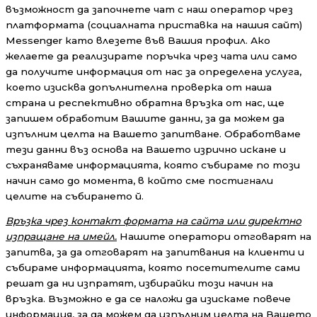
възможност да започнете чат с наш оператор чрез
платформата (социалната приставка на нашия сайт)
Messenger като влезете във Вашия профил. Ако
желаете да реализирате поръчка чрез чата или само
да получите информация от нас за определена услуга,
което изисква допълнителна проверка от наша
страна и респективно обратна връзка от нас, ще
запишем обработим Вашите данни, за да можем да
изпълним целта на Вашето запитване. Обработваме
тези данни въз основа на Вашето изрично искане и
съхраняваме информацията, която събираме по този
начин само до момента, в който сме постигнали
целите на събирането й.
Връзка чрез контакт формата на сайта или директно
изпращане на имейл.
Нашите оператори отговарят на
запитва, за да отговарят на запитвания на клиенти и
събираме информацията, която посетителите сами
решат да ни изпратят, избирайки този начин на
връзка. Възможно е да се наложи да изискаме повече
информация, за да можем да изпълним целта на Вашето