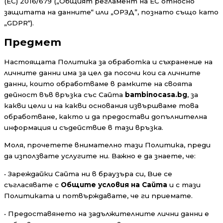
(ЕС) 2016/679 („Общият регламент на ЕС относно
защитата на данните“ или „ОРЗД”, познато също като
„GDPR“).
Предмет
Настоящата Политика за обработка и съхранение на
личните данни има за цел да посочи кои са личните
данни, които обработваме в рамките на своята
дейност във връзка със Сайта
bambinocasa.bg
, за
какви цели и на какви основания извършваме това
обработване, както и да предостави допълнителна
информация и съдействие в тази връзка.
Моля, прочетете внимателно тази Политика, преди
да използвате услугите ни. Важно е да знаете, че:
• Зареждайки Сайта ни в браузъра си, Вие се
съгласявате с
Общи
те
условия
на Сайта
и с тази
Политиката и потвърждавате, че ги приемате.
• Предоставянето на задължителните лични данни е