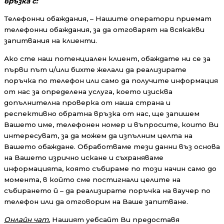
връзка с:
Телефонни обаждания, – Нашите оператори приемат
телефонни обаждания, за да отговарят на всякакви
запитвания на клиенти.
Ако сте наш потенциален клиент, обаждате ни се за
първи път и/или бихте желали да реализирате
поръчка по телефон или само да получите информация
от нас за определена услуга, което изисква
допълнителна проверка от наша страна и
респективно обратна връзка от нас, ще запишем
Вашето име, телефонен номер и въпросите, които Ви
интересуват, за да можем да изпълним целта на
Вашето обаждане. Обработваме тези данни въз основа
на Вашето изрично искане и съхраняваме
информацията, която събираме по този начин само до
момента, в който сме постигнали целите на
събирането й – да реализирате поръчка на ваучер по
телефон или да отговорим на Ваше запитване.
Онлайн чат.
Нашият уебсайт Ви предоставя