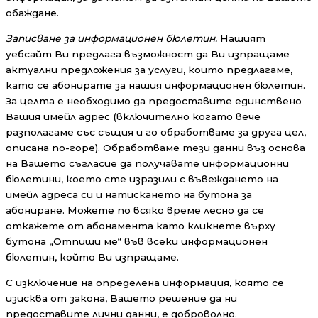
обаждане.
Записване за информационен бюлетин.
Нашият
уебсайт Ви предлага възможност да Ви изпращаме
актуални предложения за услуги, които предлагаме,
като се абонирате за нашия информационен бюлетин.
За целта е необходимо да предоставите единствено
Вашия имейл адрес (включително когато вече
разполагаме със същия и го обработваме за друга цел,
описана по-горе). Обработваме тези данни въз основа
на Вашето съгласие да получавате информационни
бюлетини, което сте изразили с въвеждането на
имейл адреса си и натискането на бутона за
абониране. Можете по всяко време лесно да се
откажете от абонамента като кликнете върху
бутона „Отпиши ме“ във всеки информационен
бюлетин, който Ви изпращаме.
С изключение на определена информация, която се
изисква от закона, Вашето решение да ни
предоставите лични данни, е доброволно.