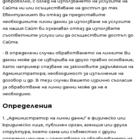
доброволно, с оглед на използването на услугите на
Сайта ни или осъществяване на достъп до тях.
Евентуалният Ви отказ да предоставите
необходимите лични данни за използване на услугите
на нашия Сайт би означавал отказ да използвате
съответните услуги или да осъществите достъп до
Сайта.
• В определени случаи обработването на личните Ви
данни може да се извършва на друго правно основание,
като например спазване на законовите задължения на
Администратора; необходимост за изпълнение на
договор и др. В тези случаи Вашето изрично съгласие
за обработване на лични данни може да не е
необходимо.
Определения
1. „Администратор на лични данни“ е физическо или
юридическо лице, публичен орган, агенция или друга
структура, която сама или съвместно с други
определя целите и средствата за обработването на