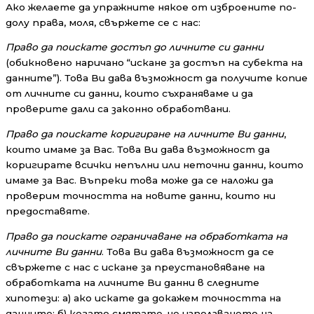
Ако желаете да упражните някое от изброените по-
долу права, моля, свържете се с нас:
Право да поискате достъп до личните си данни
(обикновено наричано “искане за достъп на субекта на
данните”). Това Ви дава възможност да получите копие
от личните си данни, които съхраняваме и да
проверите дали са законно обработвани.
Право да поискате коригиране на личните Ви данни
,
които имаме за Вас. Това Ви дава възможност да
коригирате всички непълни или неточни данни, които
имаме за Вас. Въпреки това може да се наложи да
проверим точността на новите данни, които ни
предоставяте.
Право да поискате ограничаване на обработката на
личните Ви данни
. Това Ви дава възможност да се
свържете с нас с искане за преустановяване на
обработката на личните Ви данни в следните
хипотези: а) ако искате да докажем точността на
данните; б) когато смятате, че използването на