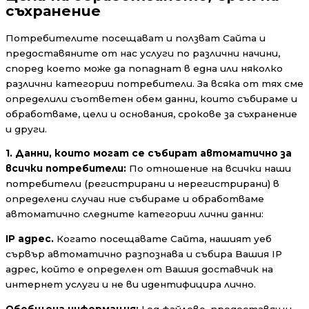
съхранение
Потребителите посещават и ползват Сайта и
предоставяните от нас услуги по различни начини,
според което може да попаднат в една или няколко
различни категории потребители. За всяка от тях сме
определили съответен обем данни, които събираме и
обработваме, цели и основания, срокове за съхранение
и други.
1. Данни, които могат се събират автоматично за
всички потребители:
По отношение на всички наши
потребители (регистрирани и нерегистрирани) в
определени случаи ние събираме и обработваме
автоматично следните категории лични данни:
IP адрес.
Когато посещавате Сайта, нашият уеб
сървър автоматично разпознава и събира Вашия IP
адрес, който е определен от Вашия доставчик на
интернет услуги и не ви идентифицира лично.
Обобщена информация:
Log файлове, предоставящи