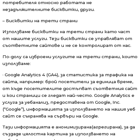
потребителя относно работата не
незадължителните бисквитки, други.
– Бисквитки на трети страни
Използваме бисквитки на трети страни като част
от нашите услуги. Тези бисквитки се управляват от
съответните сайтове и не се контролират от нас.
По-долу са изброени услугите на трети страни, които
използваме:
· Google Analytics 4 (GA4), за статистика за трафика на
сайта, например: брой посетители за единица време,
от къде посетителите достъпват съответния сайт
и кои страници се гледат най-често. Google Analytics е
услуга за уебанализ, предоставена от Google, Inc.
(“Google”), информацията за използването на нашия уеб
сайт се съхранява на сървъри на Google.
Тази информацията е анонимизирана(агрегирана), за да
създаде цялостна картина за използването на