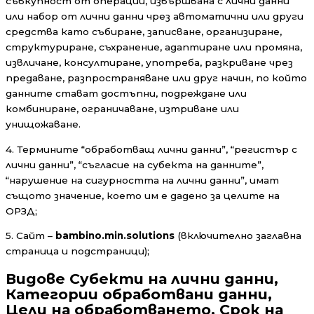
съвкупност от операции, извършвана с лични данни
или набор от лични данни чрез автоматични или други
средства като събиране, записване, организиране,
структуриране, съхранение, адаптиране или промяна,
извличане, консултиране, употреба, разкриване чрез
предаване, разпространяване или друг начин, по който
данните стават достъпни, подреждане или
комбиниране, ограничаване, изтриване или
унищожаване.
4. Термините “обработващ лични данни”, “регистър с
лични данни”, “съгласие на субекта на данните”,
“нарушение на сигурността на лични данни”, имат
същото значение, което им е дадено за целите на
ОРЗД;
5. Сайт –
bambino.min.solutions
(включително заглавна
страница и подстраници);
Видове Субекти на лични данни,
Категории обработвани данни,
Цели на обработването, Срок на