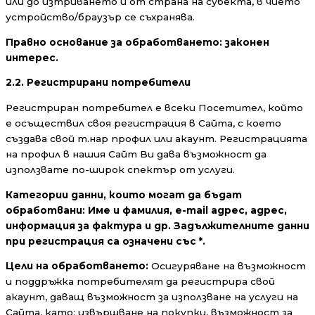
или до изтриването ѝ от страна на субекта, в чието
устройство/браузър се съхранява.
Правно основание за обработването:
законен
интерес.
2.2. Регистрирани потребители
Регистриран потребител е всеки Посетител, който
е осъществил своя регистрация в Сайта, с което
създава свой т.нар профил или акаунт. Регистрацията
на профил в нашия Сайт Ви дава възможност да
използвате по-широк спектър от услуги.
Категории данни, които могат да бъдат
обработвани:
И
ме и фамилия,
e
-mail адрес,
адрес,
информация за фактура и др. Задължителните данни
при регистрация са означени със *.
Цели на обработването:
Осигуряване на възможност
и поддръжка потребителят да регистрира свой
акаунт, даващ възможност за използване на услуги на
Сайта, като: извършване на покупки, възможност за