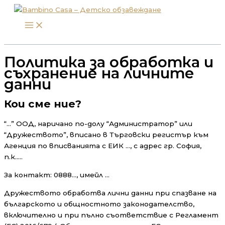
Skip
to
content
Политика за обработка и
съхранение на личните
данни
Кои сме ние?
“…” ООД, наричано по-долу “Администратор” или
“Дружеството”, вписано в Търговски регистър към
Агенция по вписванията с ЕИК …, с адрес гр. София,
п.к…..
За контакт: 0888…, имейл …
Дружеството обработва лични данни при спазване на
българското и общностното законодателство,
включително и при пълно съответствие с Регламент