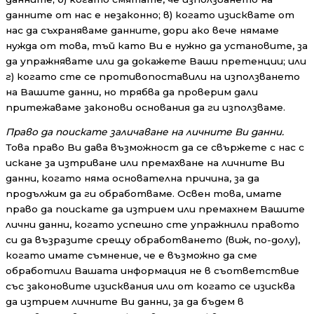
данните от нас е незаконно; в) когато изисквате от
нас да съхраняваме данните, дори ако вече нямаме
нужда от това, тъй като Ви е нужно да установите, за
да упражнявате или да докажете Ваши претенции; или
г) когато сте се противопоставили на използването
на Вашите данни, но трябва да проверим дали
притежаваме законови основания да ги използваме.
Право да поискате заличаване на личните Ви данни.
Това право Ви дава възможност да се свържете с нас с
искане за изтриване или премахване на личните Ви
данни, когато няма основателна причина, за да
продължим да ги обработваме. Освен това, имате
право да поискате да изтрием или премахнем Вашите
лични данни, когато успешно сте упражнили правото
си да възразите срещу обработването (виж, по-долу),
когато имате съмнение, че е възможно да сме
обработили Вашата информация не в съответствие
със законовите изисквания или от когато се изисква
да изтрием личните Ви данни, за да бъдем в