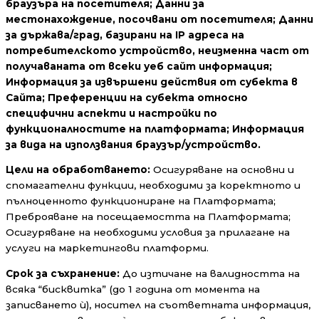
браузъра на посетителя; Данни за
местонахождение, посочвани от посетителя; Данни
за държава/град, базирани на IP адреса на
потребителското устройство, неизменна част от
получаваната от всеки уеб сайт информация;
Информация за извършени действия от субекта в
Сайта; Преференции на субекта относно
специфични аспекти и настройки по
функционалностите на платформата; Информация
за вида на използвания браузър/устройство.
Цели на обработването:
Осигуряване на основни и
спомагателни функции, необходими за коректното и
пълноценното функциониране на Платформата;
Преброяване на посещаемостта на Платформата;
Осигуряване на необходими условия за прилагане на
услуги на маркетингови платформи.
Срок за съхранение:
До изтичане на валидността на
всяка “бисквитка” (до 1 година от момента на
записването ѝ), носител на съответната информация,