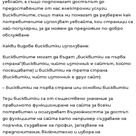
уебсайт, а също подпомагат достъпът до
предоставяните от нас електронни услуги.
Бисквитките, също така ни помагат да разберем как
потребителите използват уебсайта, кои страници са
най-популярни, за да можем да предложим по-добро
обслужване.
Какви видове бисквитки използваме:
Бисквитките могат да бъдат „бисквитки на първа
страна“(бисквитки, чийто източник е сайтът, който
посещавате) и бисквитки на трета страна
(бисквитки, чийто източник е друг сайт).
– Бисквитки на първа страна или основни бисквитки
Тези бисквитки са от съществено значение за
правилното функциониране на сайта за всеки
потребител и осигуряват възможността за достъп
до функциите на сайта като например създаване на
поръчка, създаване на профил, запазване на
предпочитания, включително и избора на