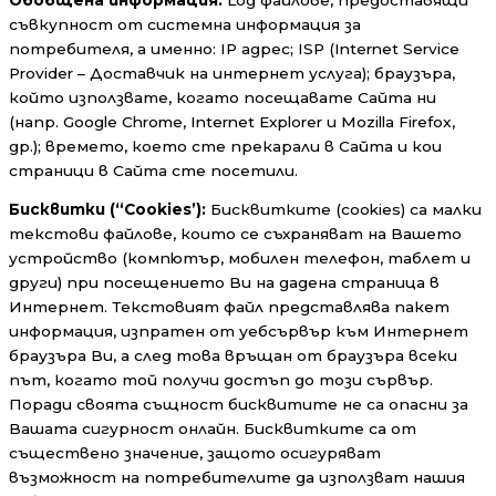
съвкупност от системна информация за
потребителя, а именно: IP адрес; ISP (Internet Service
Provider – Доставчик на интернет услуга); браузъра,
който използвате, когато посещавате Сайта ни
(напр. Google Chrome, Internet Explorer и Mozilla Firefox,
др.); времето, което сте прекарали в Сайта и кои
страници в Сайта сте посетили.
Бисквитки (“Cookies’):
Бисквитките (cookies) са малки
текстови файлове, които се съхраняват на Вашето
устройство (компютър, мобилен телефон, таблет и
други) при посещението Ви на дадена страница в
Интернет. Текстовият файл представлява пакет
информация, изпратен от уебсървър към Интернет
браузъра Ви, а след това връщан от браузъра всеки
път, когато той получи достъп до този сървър.
Поради своята същност бисквитите не са опасни за
Вашата сигурност онлайн. Бисквитките са от
съществено значение, защото осигуряват
възможност на потребителите да използват нашия