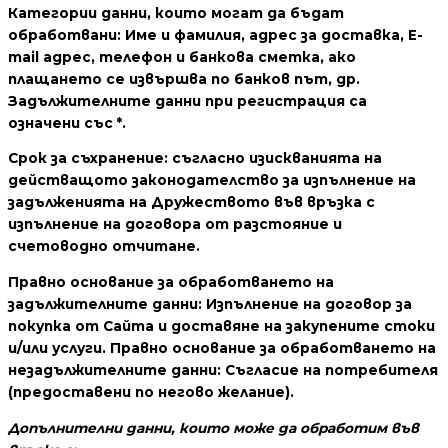
Категории данни, които могат да бъдат
обработвани:
Име и фамилия, адрес за доставка, E-
mail адрес, телефон и банкова сметка, ако
плащането се извършва по банков път,
др
.
Задължителните данни при регистрация са
означени със *.
Срок за съхранение:
съгласно
изискванията на
действащото законодателство
за изпълнение на
задълженията на Дружеството във връзка с
изпълнение на договора от разстояние и
счетоводно отчитане.
Правно основание за обработването на
задължителните данни:
Изпълнение на договор за
покупка от
Сайта
и доставяне на закупените стоки
и/или услуги
.
Правно основание за обработването на
незадължителните данни:
Съгласие на потребителя
(предоставени по негово желание).
Допълнителни данни, които може да обработим във