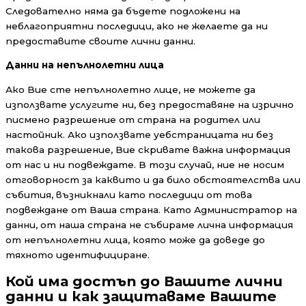
Следователно няма да бъдете подложени на
неблагоприятни последици, ако не желаете да ни
предоставите своите лични данни.
Данни на непълнолетни лица
Ако Вие сте непълнолетно лице, не можете да
използвате услугите ни, без предоставяне на изрично
писмено разрешение от страна на родител или
настойник. Ако използвате уебстраницата ни без
такова разрешение, Вие скривате важна информация
от нас и ни подвеждате. В този случай, ние не носим
отговорност за каквито и да било обстоятелства или
събития, възникнали като последици от това
подвеждане от Ваша страна. Като Администратор на
данни, от наша страна не събираме лична информация
от непълнолетни лица, която може да доведе до
тяхното идентифициране.
Кой има достъп до Вашите лични
данни и как защитаваме Вашите