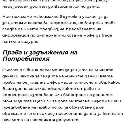
ни, е шифрована, за да се осигури защита срещу
неразрешен достъп до Вашите лични данни.
Ние полагаме максимално възможни усилия, за да
защитим личната ви информация, но въпреки това
следва да имате предвид, че предаването на
информация по интернет никога не може да бъде
напълно сигурно.
Права и задължения на
Потребителя
Съгласно Общия регламент за защита на личните
данни и Закона за защита на личните данни имате
право на безплатна информация относно това, какви
Ваши данни се съхраняват, както и право на
коригиране, изтриване или блокиране на данните.
Молим за тази цел или за допълнителна информация и
предявяване на правото си за обжалване да се
обръщате към нас чрез посочените данни за контакт
началото на настоящия документ.