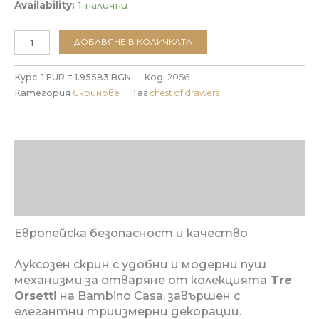
Availability:
1 налични
количество
ДОБАВЯНЕ В КОЛИЧКАТА
за
Скрин
Курс: 1 EUR = 1.95583 BGN
Код:
2056
Tre
Категория
Скринове
Таг
chest of drawers
Orsetti
rosso
Описание
Допълнителна информация
Отзиви (0)
Европейска безопасност и качество
Луксозен скрин с удобни и модерни пуш
механизми за отваряне от колекцията
Tre
Orsetti
на Bambino Casa, завършен с
елегантни триизмерни декорации.