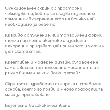
Функционален скрин с 3 просторни
чекмеджета, който се оказва незаменим
помощник в съхранението на всичко най-
необходимо за бебето.
Красиво допълнение,
чиито заоблени форми,
топли пастелни цветове и изискани
декорации придават
завършеност и уют на
детската стая.
Креативен и модерен дизайн, създаден не
само с високотехнологични машини, но и с
ръчно внимание към всеки детайл!
Скринът е изработен с широка и стабилна
основа, което го прави и много подходящ за
маса за преповиване.
Безопасни, висококачествени,