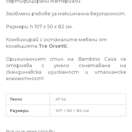
сертифицирани материали.
Заоблени ръбове за максимална безопасност
.
Размери:
h 107 x 50 x 82 см.
Комбинирай с останалите мебели от
колекцията
Tre Orsetti.
Оригиналният стил на Bambino Casa се
откроява с умело съчетаване на
скандинавска изисканост и италианска
елегантност
!
Тегло
47 кг
Размери
107 × 50 × 82 см
Все още няма отзиви.