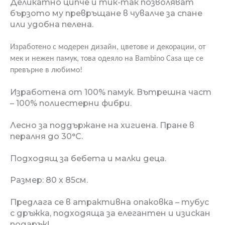
Деликатно ципче и тик-так позволяват
бързото му превръщане в чувалче за спане
или удобна пелена.
Изработено с модерен дизайн, цветове и декорации,
от
мек и нежен памук
, това одеяло на Bambino Casa ще се
превърне в любимо!
Изработена от 100% памук. Вътрешна част
– 100% полиестерни фибри.
Лесно за поддържане на хигиена. Пране в
пералня до 30°C.
Подходящ за бебета и малки деца.
Размер: 80 х 85см.
Предлага се в атрактивна опаковка – тубус
с дръжка, подходяща за елегантен и изискан
подарък!