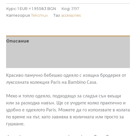
Памучно
Курс: 1 EUR = 1.95583 BGN
Код:
3197
одеяло
Категория
Текстил
Таг
accessories
с
пълнеж
2в1
Paris
Описание
bianco
Допълнителна информация
Отзиви (0)
Красиво памучно бебешко одеяло с изящна бродерия от
луксозната колекция Paris на Bambino Casa.
Меко и топло одеяло, подходящо за сладък сън вкъщи
или за разходка навън. Ще се учудите колко практично и
удобно е одеялото Paris. Можете да го използвате в колата
по време на път, като завивка в количката или просто за
гушкане.