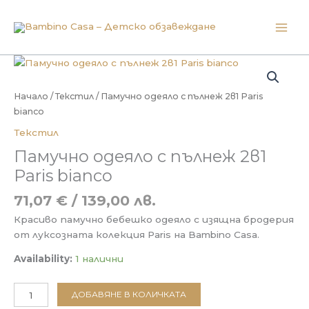
Skip
to
content
Начало
/
Текстил
/ Памучно одеяло с пълнеж 2в1 Paris
bianco
Текстил
Памучно одеяло с пълнеж 2в1
Paris bianco
71,07
€
/ 139,00 лв.
Красиво памучно бебешко одеяло с изящна бродерия
от луксозната колекция Paris на Bambino Casa.
Availability:
1 налични
количество
ДОБАВЯНЕ В КОЛИЧКАТА
за