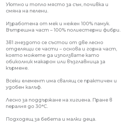
Уютно и топло място за сън, почивка и
смяна на пелени.
Изработена от мек и нежен 100% памук.
Вътрешна част – 100% полиестерни фибри.
3в1 гнездото се състои от две лесно
отделящи се части – основа и горна част,
която можете да използвате като
обиколник макарон или възглавница за
кърмене.
Всеки елемент има свалящ се практичен и
удобен калъф.
Лесно за поддържане на хигиена. Пране в
пералня до 30°C.
Подходящ за бебета и малки деца.