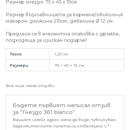
Размер гнездо: 75 х 45 х 15см.
Размер възглавницата за кърмене/обиколник
макарон: дължина 215см., дебелина Ø 12 см.
Предлага се в елегантна опаковка с дръжка,
подходяща за изискан подарък!
Тегло
1,25 кг
Размери
75 × 45 × 15 см
Все още няма отзиви.
Бъдете първият написал отзив
за “Гнездо 3в1 bianco”
Вашият имейл адрес няма да бъде публикуван.
Задължителните полета са отбелязани с
*