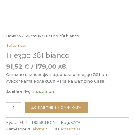
Начало
/
Текстил
/ Гнездо 3в1 bianco
Текстил
Гнездо 3в1 bianco
91,52
€
/ 179,00 лв.
Стилно и многофункционално гнездо 3в1 от
луксозната колекция Paris на Bambino Casa.
Availability:
1 налични
количество
ДОБАВЯНЕ В КОЛИЧКАТА
за
Гнездо
Курс: 1 EUR = 1.95583 BGN
Код:
3249
3в1
Категория
Текстил
Таг
accessories
bianco