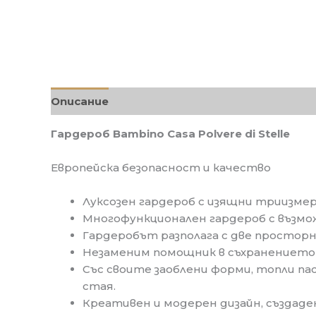
Описание
Допълнителна информация
О
Гардероб Bambino Casa Polvere di Stelle
Европейска безопасност и качество
Луксозен гардероб с изящни триизмерн
Многофункционален гардероб с възм
Гардеробът разполага с две просторн
Незаменим помощник в съхранението 
Със своите заоблени форми, топли п
стая.
Креативен и модерен дизайн, създаден