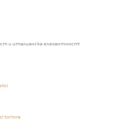
ост и италианска елегантност!
i tortora