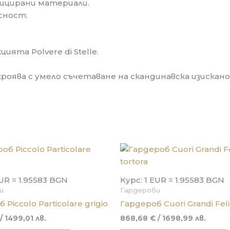
фицирани материали.
сност.
ята Polvere di Stelle.
роява с умело съчетаване на скандинавска изискан
EUR = 1.95583 BGN
Курс: 1 EUR = 1.95583 BGN
и
Гардероби
 Piccolo Particolare grigio
Гардероб Cuori Grandi Felic
/ 1499,01 лв.
868,68
€
/ 1698,99 лв.