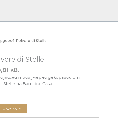
ардероб Polvere di Stelle
ere di Stelle
,01 лв.
с изящни триизмерни декорации от
 Stelle на Bambino Casa.
 КОЛИЧКАТА