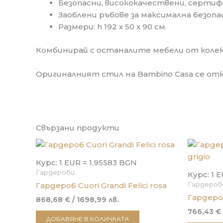
Безопасни, висококачествени, серти
Заоблени ръбове за максимална безопа
Размери: h 192 x 50 x 90 см.
Комбинирай с останалите мебели от колекци
Оригиналният стил на Bambino Casa се отк
Свързани продукти
Курс: 1 EUR = 1.95583 BGN
Гардероби
Курс: 1 
Гардероб
Гардероб Cuori Grandi Felici rosa
Гардероб
868,68
€
/ 1698,99 лв.
766,43
€
ДОБАВЯНЕ В КОЛИЧКАТА