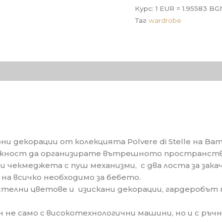
Гардероб
Курс: 1 EUR = 1.95583 BG
Polvere
Таг
wardrobe
di
Stelle
тзиви (0)
и декорации от колекцията Polvere di Stelle на Bamb
ожност да организирате вътрешното пространство
и чекмеджета с пуш механизми, с два лоста за зака
на всичко необходимо за бебето.
астелни цветове и изискани декорации, гардеробът
 не само с високотехнологични машини, но и с ръчн