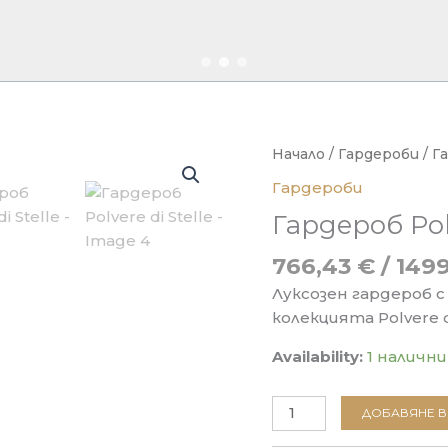
Начало
/
Гардероби
/ Г
Гардероби
Гардероб Polv
766,43
€
/ 1499
Луксозен гардероб 
колекцията Polvere di
Availability:
1 налични
количество
ДОБАВЯНЕ В
за