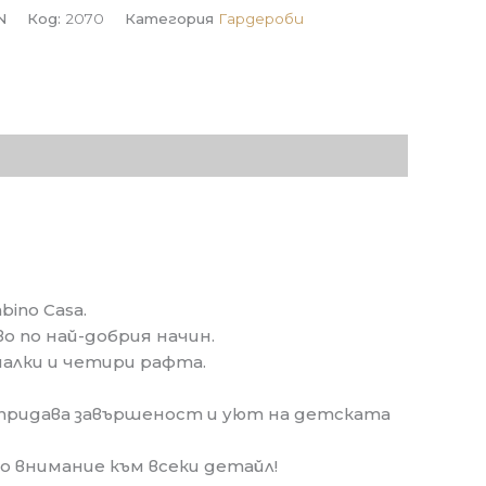
N
Код:
2070
Категория
Гардероби
ino Casa.
 по най-добрия начин.
чалки и четири рафта.
 придава завършеност и уют на детската
о внимание към всеки детайл!