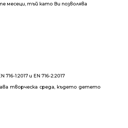
те месеци, тъй като Ви позволява
16-1:2017 и EN 716-2:2017
здава творческа среда, където детето