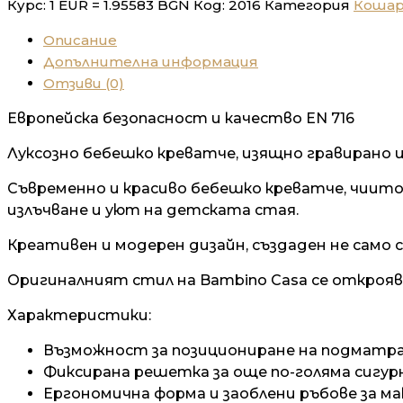
Курс: 1 EUR = 1.95583 BGN
Код:
2016
Категория
Коша
кошара
Stelle
Описание
tortora
Допълнителна информация
Отзиви (0)
Европейска безопасност и качество EN 716
Луксозно бебешко креватче, изящно гравирано и
Съвременно и красиво бебешко креватче,
чиито 
излъчване и уют на детската стая.
Креативен и модерен дизайн, създаден не само 
Оригиналният стил на Bambino Casa се открояв
Характеристики:
Възможност за позициониране на подматрач
Фиксирана решетка за още по-голяма сигур
Ергономична форма и заоблени ръбове за м