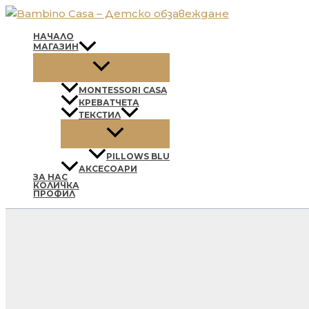
Skip
to
НАЧАЛО
content
МАГАЗИН
MONTESSORI CASA
КРЕВАТЧЕТА
ТЕКСТИЛ
PILLOWS BLU
АКСЕСОАРИ
ЗА НАС
КОЛИЧКА
ПРОФИЛ