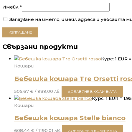
Имейл
*
Запазване на името, имейл адреса и уебсайта м
Свързани продукти
Курс: 1 EUR 
Кошари
Бебешка кошара Tre Orsetti ros
505,67
€
/ 989,00 лв.
ДОБАВЯНЕ В КОЛИЧКАТА
Курс: 1 EUR = 1.
Кошари
Бебешка кошара Stelle bianco
608,44
€
/ 1190,01 лв.
ДОБАВЯНЕ В КОЛИЧКАТА