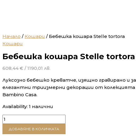
Начало
/
Кошари
/ Бебешка кошара Stelle tortora
Кошари
Бебешка кошара Stelle tortora
608,44
€
/ 1190,01 лв.
Луксозно бебешко креватче, изящно гравирано и з
елегантни триизмерни декорации от колекцията S
Bambino Casa.
Availability:
1 налични
количество
за
ДОБАВЯНЕ В КОЛИЧКАТА
Бебешка