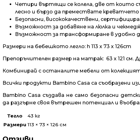
Четири въртящи се колела, две от които с
лесно и бързо да премествате креватчето
Безопасни, висококачествени, сертифицир
Възможност за добавяне на люлка и чекмед
Възможност за трансформиране в удобно д
Размери на бебешкото легло:
h 113 x 73 x 126cm
Препоръчителен размер на матрак:
63 x 121 cм.
Д
Комбинирай с останалите мебели от колекцията St
Всички продукти
Bambino Casa
са съобразени из
Bambino Casa създава не само безопасни детск
да
разгърне своя вътрешен потенциал и въобра
Тегло
43 кг
Размери
113 × 73 × 126 см
Отзиви