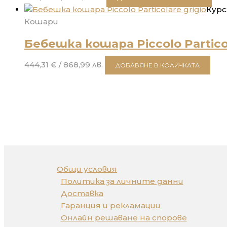
Курс:
Кошари
Бебешка кошара Piccolo Particol
444,31
€
/ 868,99 лв.
ДОБАВЯНЕ В КОЛИЧКАТА
Общи условия
Политика за личните данни
Доставка
Гаранция и рекламации
Онлайн решаване на спорове