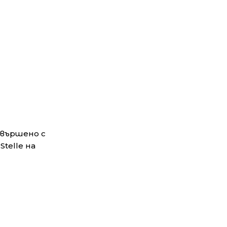
авършено с
telle на