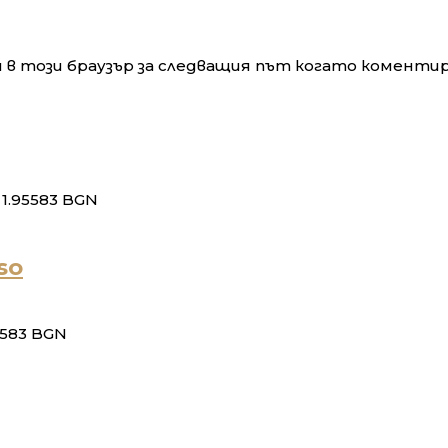
и в този браузър за следващия път когато коменти
= 1.95583 BGN
so
95583 BGN