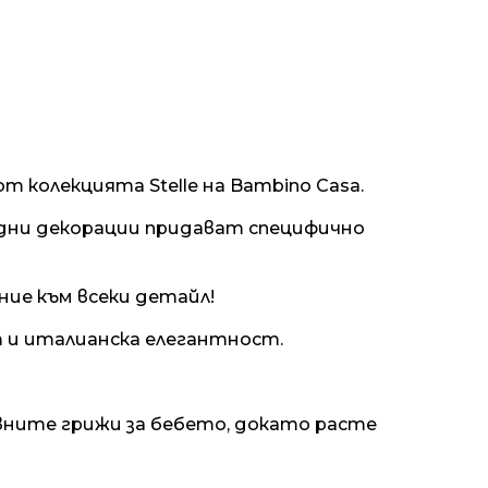
 колекцията Stelle на Bambino Casa.
здни декорации придават
специфично
ние към всеки детайл!
т и италианска елегантност.
вните грижи за бебето, докато расте