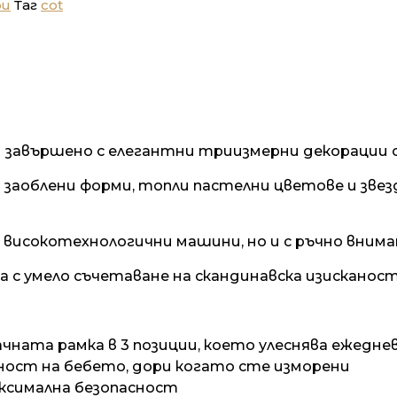
ри
Таг
cot
 завършено с елегантни триизмерни декорации от
заоблени форми, топли пастелни цветове и зве
с високотехнологични машини, но и с ръчно внима
а с умело съчетаване на скандинавска изисканос
ната рамка в 3 позиции, което улеснява ежедне
ност на бебето, дори когато сте изморени
аксимална безопасност