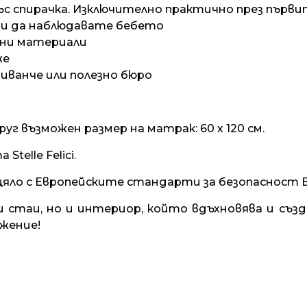
ъс спирачка
. Изключително практично през първи
 и да наблюдавате бебето
ани материали
же
иванче или полезно бюро
руг възможен размер на матрак: 60 х 120 см.
elle Felici.
цяло с
Европейските стандарти за безопасност EN 7
и стаи, но и интериор, който вдъхновява и съ
жение!