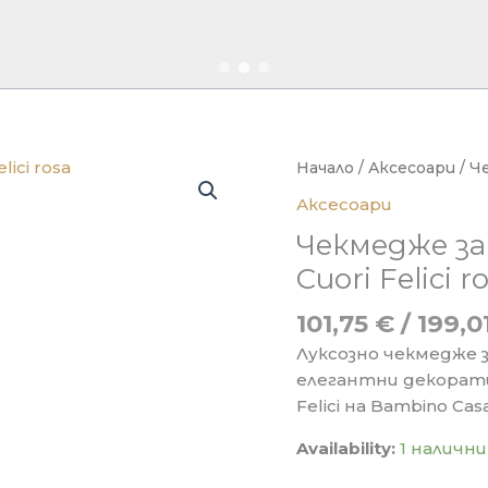
Начало
/
Аксесоари
/ Ч
Аксесоари
Чекмедже за
Cuori Felici r
101,75
€
/ 199,0
Луксознo чекмедже 
елегантни декорати
Felici на Bambino Casa
Availability:
1 налични