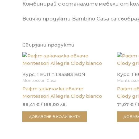
Комбинирай с останалите мебели от колек
Всички продукти
Bambino Casa
са съобраз
Свързани продукти
Курс: 1 EUR = 1.95583 BGN
Курс: 1 
Montessori Casa
Montessor
Рафт-закачалка облаче
Рафт обл
Montessori Allegria Clody bianco
Clody gri
86,41
€
/ 169,00 лв.
71,07
€
/ 
ДОБАВЯНЕ В КОЛИЧКАТА
ДОБАВЯ