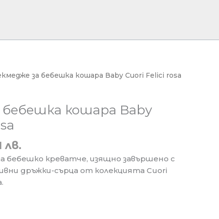
екмедже за бебешка кошара Baby Cuori Felici rosa
 бебешка кошара Baby
osa
1 лв.
за бебешкo креватче, изящно завършено с
вни дръжки-сърца от колекцията Cuori
.