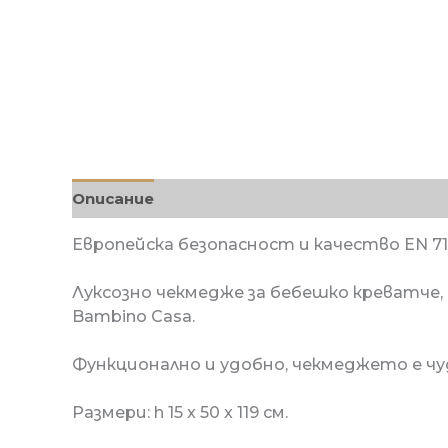
Описание
Допълнителна информация
О
Европейска безопасност и качeство EN 7
Луксознo чекмедже за бебешкo креватче,
Bambino Casa.
Функционално и удобно, чекмеджето
e ч
Размери:
h 15 x 50 x 119 см.