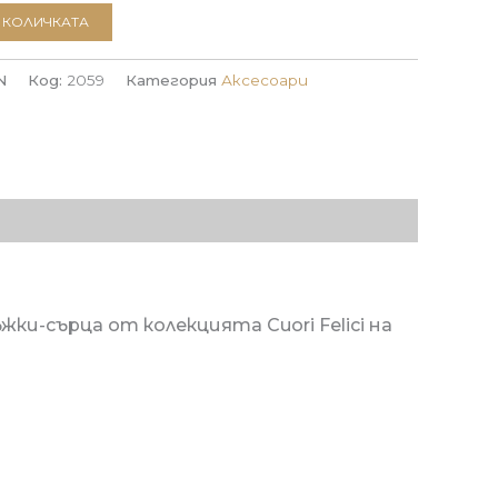
 КОЛИЧКАТА
N
Код:
2059
Категория
Аксесоари
и-сърца от колекцията Cuori Felici на