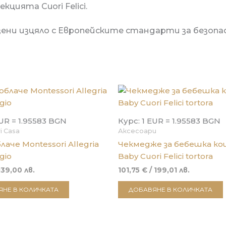
цията Cuori Felici.
ени изцяло с
Европейските стандарти за безопастн
EUR = 1.95583 BGN
Курс: 1 EUR = 1.95583 BGN
i Casa
Аксесоари
аче Montessori Allegria
Чекмедже за бебешка к
gio
Baby Cuori Felici tortora
139,00 лв.
101,75
€
/ 199,01 лв.
НЕ В КОЛИЧКАТА
ДОБАВЯНЕ В КОЛИЧКАТА