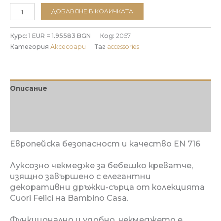
количество
ДОБАВЯНЕ В КОЛИЧКАТА
за
Чекмедже
Курс: 1 EUR = 1.95583 BGN
Код:
2057
за
Категория
Аксесоари
Таг
accessories
бебешка
кошара
Baby
Cuori
Описание
Felici
bianco
Допълнителна информация
Отзиви (0)
Европейска безопасност и качeство EN 716
Луксознo чекмедже за бебешкo креватче,
изящно завършено с елегантни
декоративни дръжки-сърца от колекцията
Cuori Felici на Bambino Casa.
Функционално и удобно, чекмеджето
e