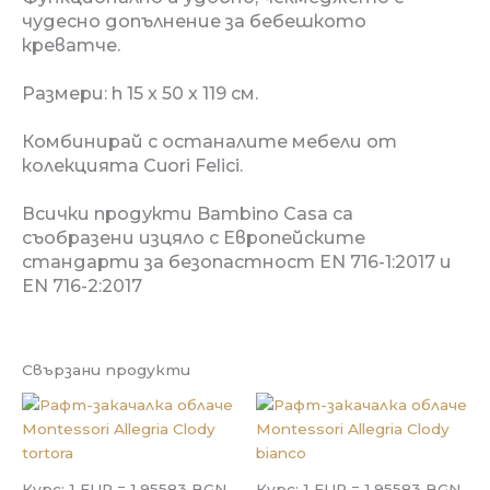
чудесно допълнение
за бебешкото
креватче.
Размери:
h 15 x 50 x 119 см.
Комбинирай с останалите мебели от
колекцията Cuori Felici.
Всички продукти
Bambino Casa
са
съобразени изцяло с
Европейските
стандарти за безопастност EN 716-1:2017 и
EN 716-2:2017
Свързани продукти
Курс: 1 EUR = 1.95583 BGN
Курс: 1 EUR = 1.95583 BGN