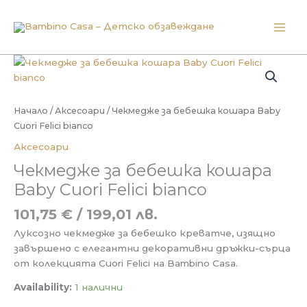
Skip
to
content
Начало
/
Аксесоари
/ Чекмедже за бебешка кошара Baby
Cuori Felici bianco
Аксесоари
Чекмедже за бебешка кошара
Baby Cuori Felici bianco
101,75
€
/ 199,01 лв.
Луксознo чекмедже за бебешкo креватче, изящно
завършено с елегантни декоративни дръжки-сърца
от колекцията Cuori Felici на Bambino Casa.
Availability:
1 налични